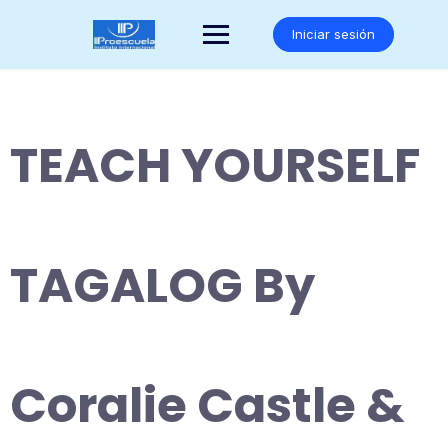
Saltar
al
Iniciar sesión
contenido
TEACH YOURSELF
TAGALOG By
Coralie Castle &