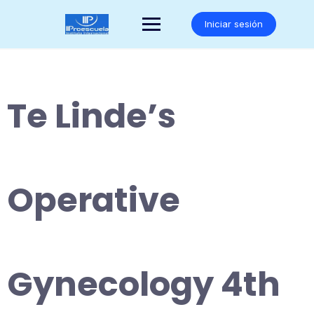
Saltar
al
Iniciar sesión
contenido
Te Linde’s
Operative
Gynecology 4th