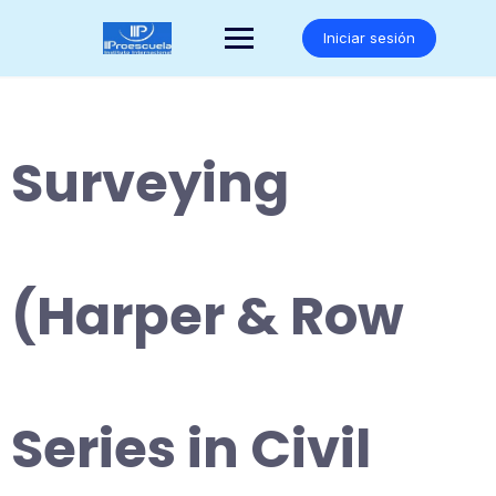
Saltar
al
Iniciar sesión
contenido
Surveying
(Harper & Row
Series in Civil