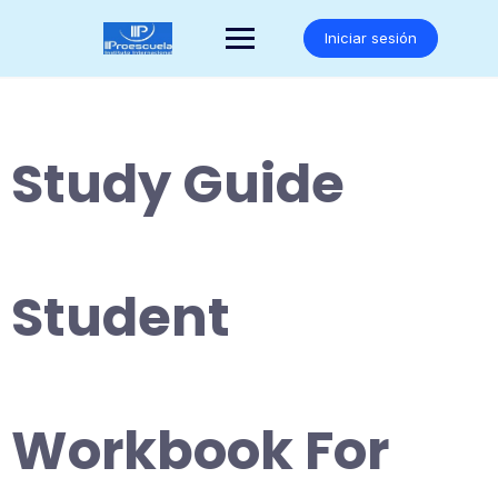
Saltar
al
Iniciar sesión
contenido
Study Guide
Student
Workbook For