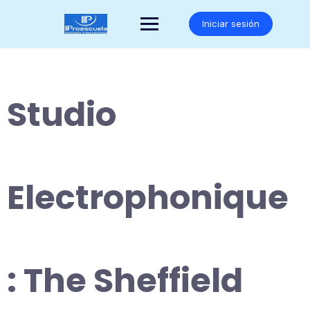
Saltar
al
Iniciar sesión
contenido
Studio
Electrophonique
: The Sheffield