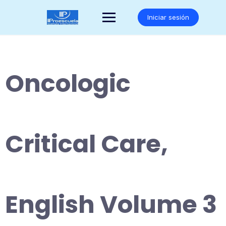
Saltar
al
Iniciar sesión
contenido
Oncologic
Critical Care,
English Volume 3