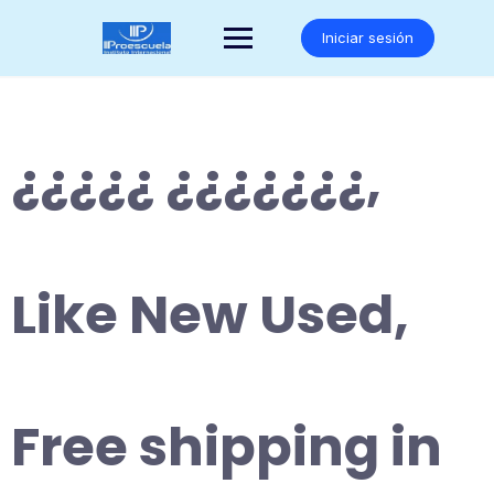
Saltar
al
Iniciar sesión
contenido
¿¿¿¿¿ ¿¿¿¿¿¿¿,
Like New Used,
Free shipping in