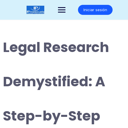
Saltar
al
Iniciar sesión
contenido
Legal Research
Demystified: A
Step-by-Step