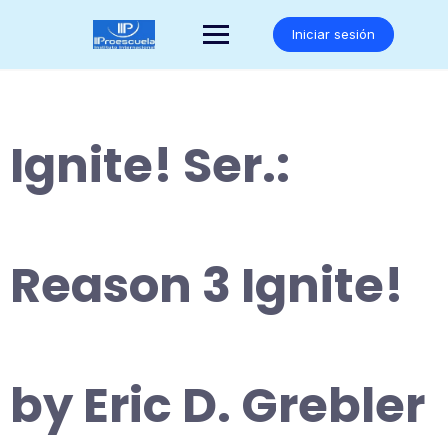
Saltar
al
Iniciar sesión
contenido
Ignite! Ser.:
Reason 3 Ignite!
by Eric D. Grebler