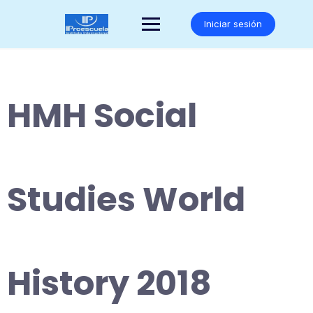
Saltar
al
Iniciar sesión
contenido
HMH Social
Studies World
History 2018