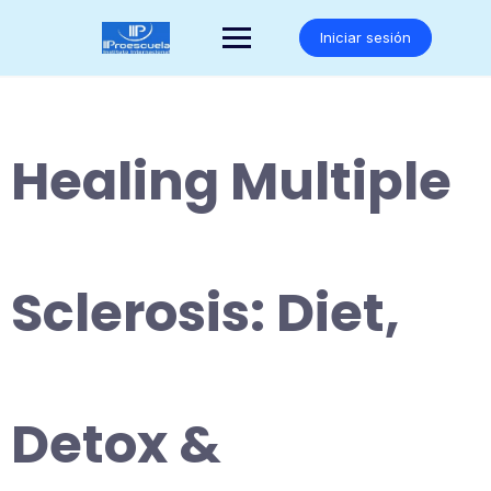
Saltar
al
Iniciar sesión
contenido
Healing Multiple
Sclerosis: Diet,
Detox &