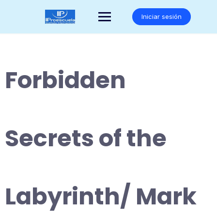
Saltar
al
Iniciar sesión
contenido
Forbidden
Secrets of the
Labyrinth/ Mark