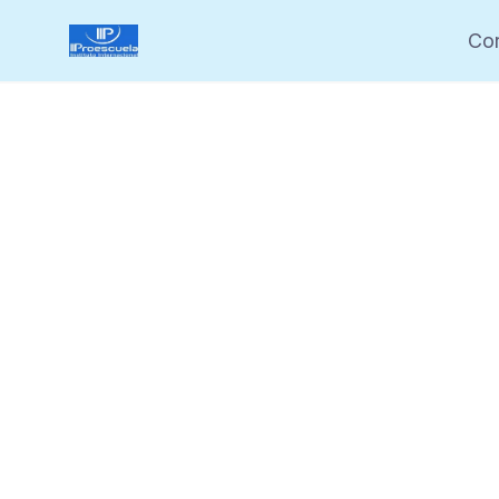
Saltar
Cor
al
contenido