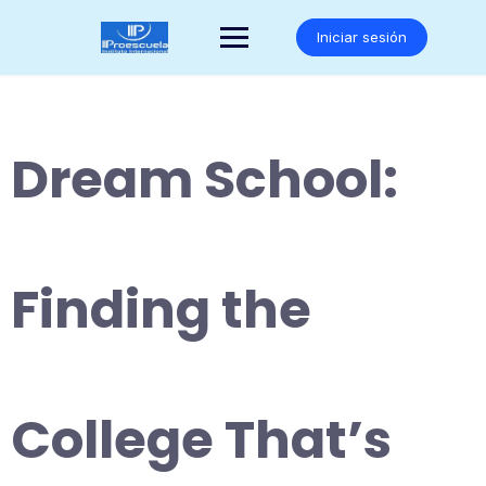
Saltar
al
Iniciar sesión
contenido
Dream School:
Finding the
College That’s