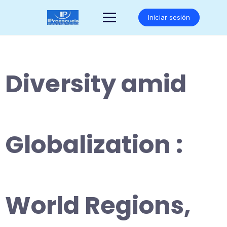
Saltar
al
Iniciar sesión
contenido
Diversity amid
Globalization :
World Regions,