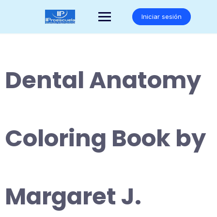
Saltar
al
Iniciar sesión
contenido
Dental Anatomy
Coloring Book by
Margaret J.