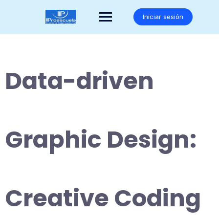
Saltar
al
Iniciar sesión
contenido
Data-driven
Graphic Design:
Creative Coding