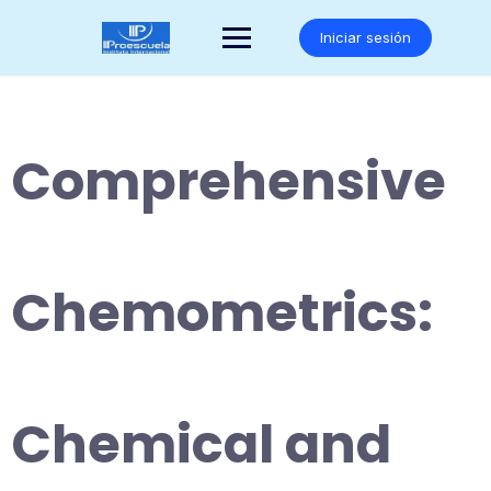
Saltar
al
Iniciar sesión
contenido
Comprehensive
Chemometrics:
Chemical and