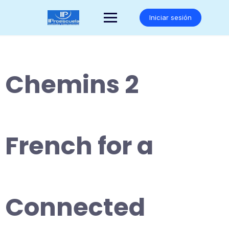
Saltar
al
Iniciar sesión
contenido
Chemins 2
French for a
Connected