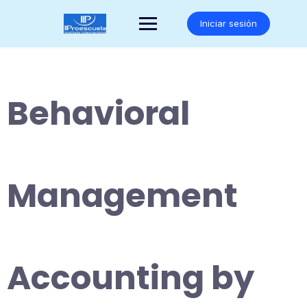
Saltar
al
Iniciar sesión
contenido
Behavioral
Management
Accounting by