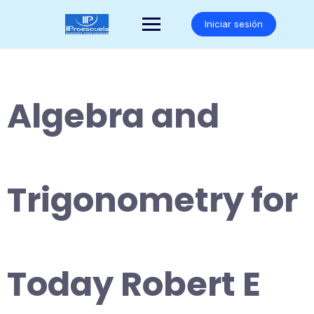
Saltar
al
Iniciar sesión
contenido
Algebra and
Trigonometry for
Today Robert E