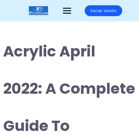
Saltar
al
Iniciar sesión
contenido
Acrylic April
2022: A Complete
Guide To