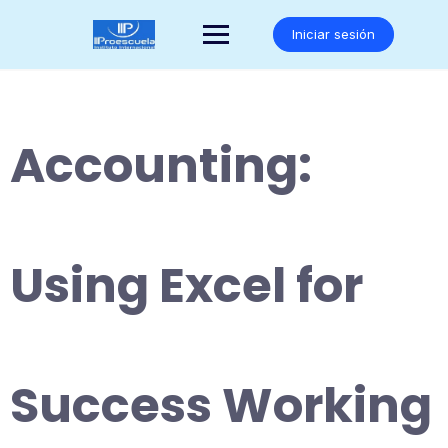
Saltar
al
Iniciar sesión
contenido
Accounting:
Using Excel for
Success Working