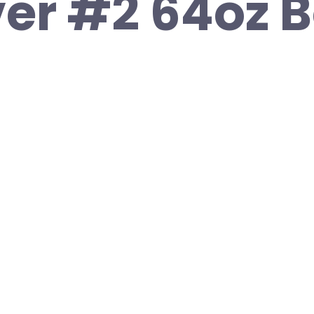
r #2 64oz B