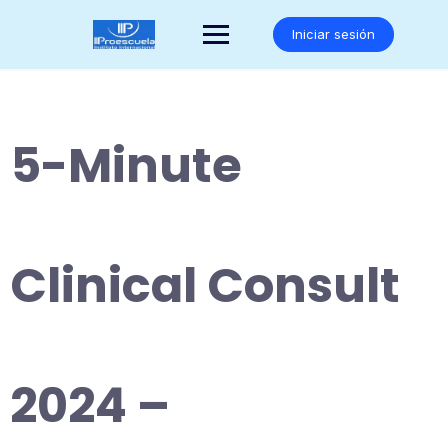
Saltar
al
Iniciar sesión
contenido
5-Minute
Clinical Consult
2024 –