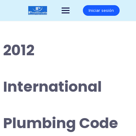
Saltar
al
Iniciar sesión
contenido
2012
International
Plumbing Code