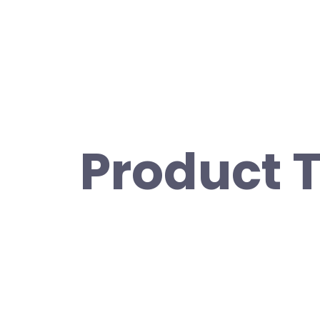
Product 