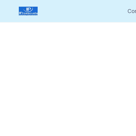
Saltar
Cor
al
contenido