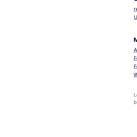
r
U
A
F
F
W
L
b
+