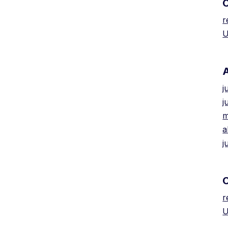
r
U
j
j
m
a
j
r
U