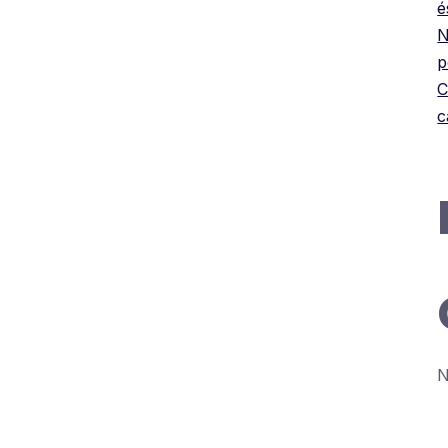
é
N
p
C
c
N