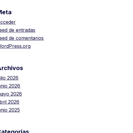
Meta
cceder
eed de entradas
eed de comentarios
ordPress.org
Archivos
ulio 2026
unio 2026
ayo 2026
bril 2026
unio 2025
Categorías