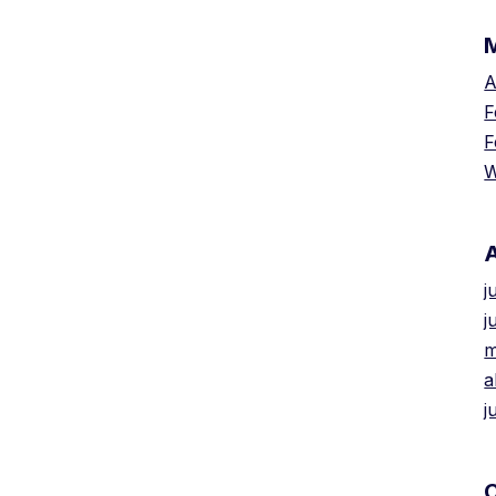
A
F
F
W
j
j
m
a
j