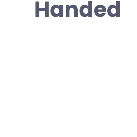
Handed