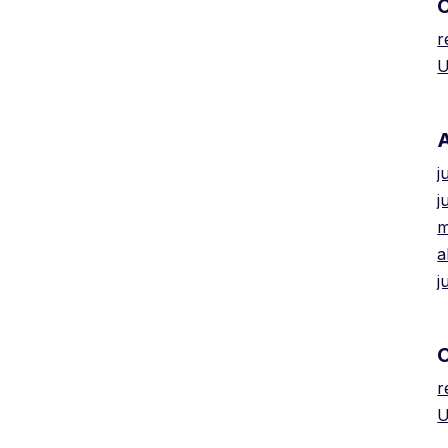
r
U
j
j
m
a
j
r
U