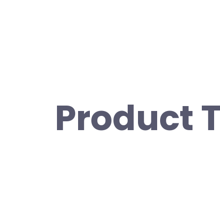
Product 