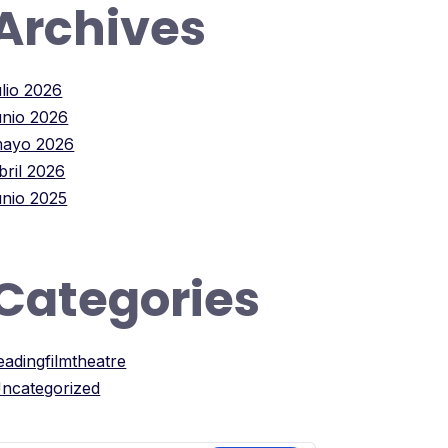
Archives
ulio 2026
unio 2026
ayo 2026
bril 2026
unio 2025
Categories
eadingfilmtheatre
ncategorized