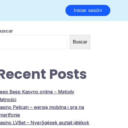
Iniciar sesión
uscar
Buscar
Recent Posts
eep Beep Kasyno online – Metody
łatności
asino Pelican – wersja mobilna i gra na
martfonie
asino LVBet – Nyerőgépek asztali játékok