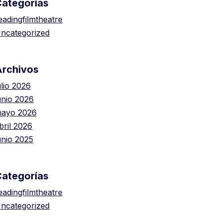
Categorías
eadingfilmtheatre
ncategorized
Archivos
ulio 2026
unio 2026
ayo 2026
bril 2026
unio 2025
Categorías
eadingfilmtheatre
ncategorized