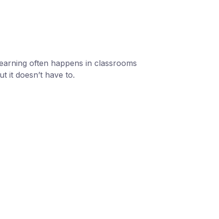
earning often happens in classrooms
ut it doesn’t have to.
1 (24551) 21456871
mobile@number.com