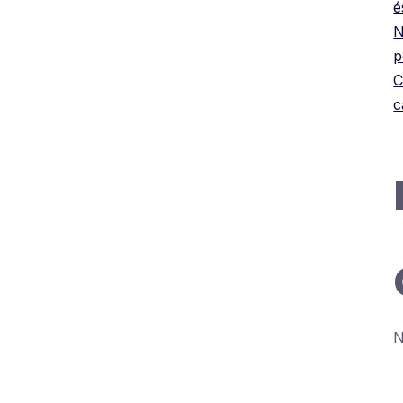
é
N
p
C
c
N