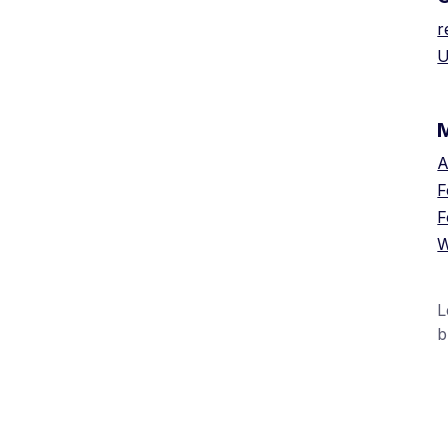
r
U
A
F
F
W
L
b
+