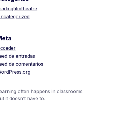
eadingfilmtheatre
ncategorized
Meta
cceder
eed de entradas
eed de comentarios
ordPress.org
earning often happens in classrooms
ut it doesn’t have to.
1 (24551) 21456871
mobile@number.com