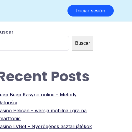
Iniciar sesión
uscar
Buscar
Recent Posts
eep Beep Kasyno online – Metody
łatności
asino Pelican – wersja mobilna i gra na
martfonie
asino LVBet – Nyerőgépek asztali játékok