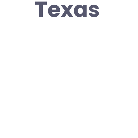
Texas