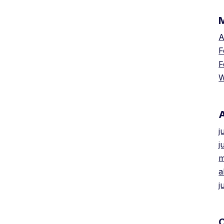
A
F
F
W
j
j
m
a
j