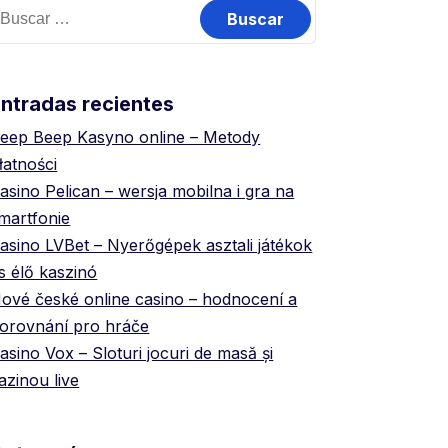
uscar:
ntradas recientes
eep Beep Kasyno online – Metody
łatności
asino Pelican – wersja mobilna i gra na
martfonie
asino LVBet – Nyerőgépek asztali játékok
s élő kaszinó
ové české online casino – hodnocení a
orovnání pro hráče
asino Vox – Sloturi jocuri de masă și
azinou live