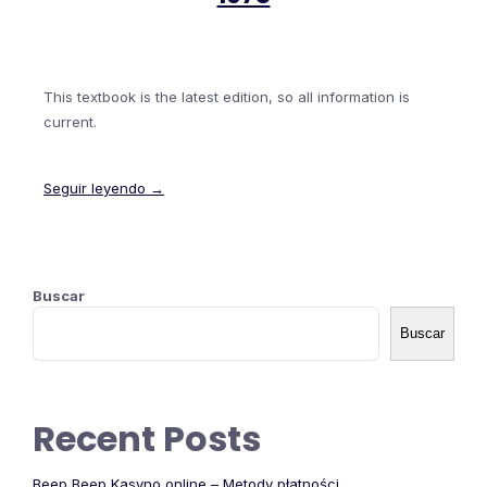
This textbook is the latest edition, so all information is
current.
Seguir leyendo →
Buscar
Buscar
Recent Posts
Beep Beep Kasyno online – Metody płatności