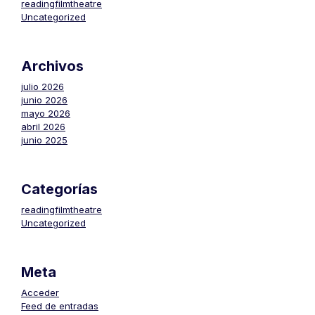
readingfilmtheatre
Uncategorized
Archivos
julio 2026
junio 2026
mayo 2026
abril 2026
junio 2025
Categorías
readingfilmtheatre
Uncategorized
Meta
Acceder
Feed de entradas