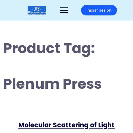
Saltar
al
Iniciar sesión
contenido
Product Tag:
Plenum Press
Molecular Scattering of Light