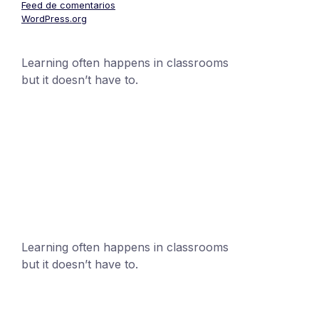
Feed de comentarios
WordPress.org
Learning often happens in classrooms
but it doesn’t have to.
+1 (24551) 21456871
mobile@number.com
Learning often happens in classrooms
but it doesn’t have to.
+1 (24551) 21456871