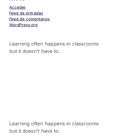
Acceder
Feed de entradas
Feed de comentarios
WordPress.org
Learning often happens in classrooms
but it doesn’t have to.
+1 (24551) 21456871
mobile@number.com
Learning often happens in classrooms
but it doesn’t have to.