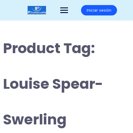
Saltar
al
Iniciar sesión
contenido
Product Tag:
Louise Spear-
Swerling