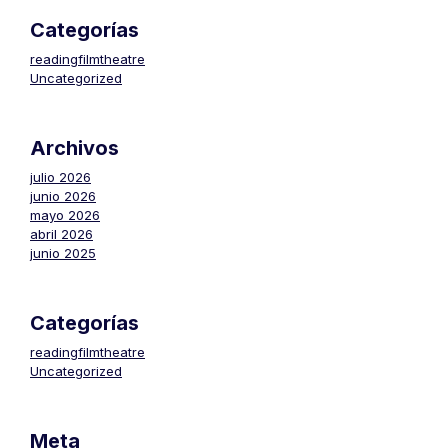
Categorías
readingfilmtheatre
Uncategorized
Archivos
julio 2026
junio 2026
mayo 2026
abril 2026
junio 2025
Categorías
readingfilmtheatre
Uncategorized
Meta