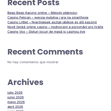
Recent Posts
Beep Beep Kasyno online – Metody płatności
Casino Pelican – wersja mobilna i gra na smartfonie
Casino LVBet – Nyerőgépek asztali játékok és élő kaszinó
Nové české online casino – hodnocení a porovnání pro hráče
Casino Vox – Sloturi jocuri de masă și cazinou live
Recent Comments
No hay comentarios que mostrar.
Archives
julio 2026
junio 2026
mayo 2026
abril 2026