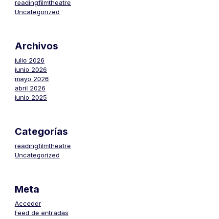
readingfilmtheatre
Uncategorized
Archivos
julio 2026
junio 2026
mayo 2026
abril 2026
junio 2025
Categorías
readingfilmtheatre
Uncategorized
Meta
Acceder
Feed de entradas