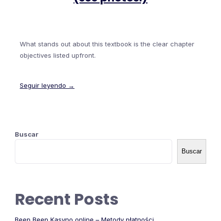
What stands out about this textbook is the clear chapter
objectives listed upfront.
Seguir leyendo →
Buscar
Buscar
Recent Posts
Beep Beep Kasyno online – Metody płatności