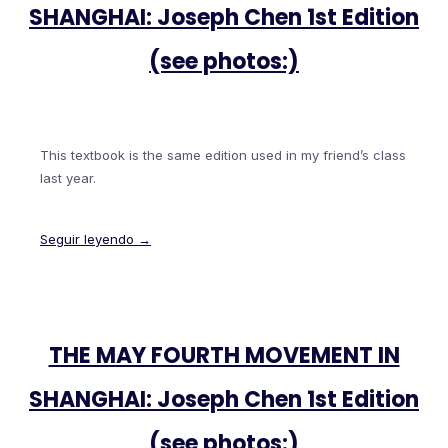
SHANGHAI: Joseph Chen 1st Edition
(see photos:)
This textbook is the same edition used in my friend’s class
last year.
Seguir leyendo →
THE MAY FOURTH MOVEMENT IN
SHANGHAI: Joseph Chen 1st Edition
(see photos:)