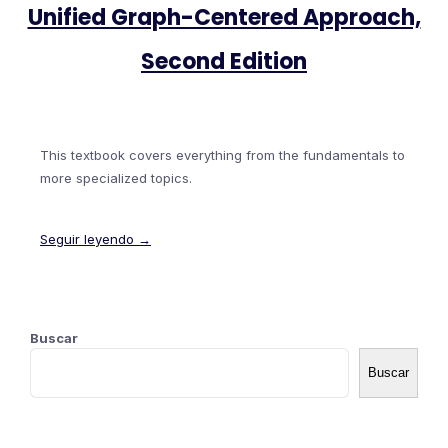
Unified Graph-Centered Approach,
Second Edition
This textbook covers everything from the fundamentals to
more specialized topics.
Seguir leyendo →
Buscar
Buscar