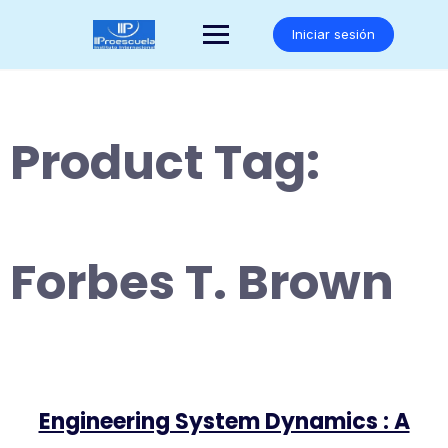
Saltar
al
Iniciar sesión
contenido
Product Tag:
Forbes T. Brown
Engineering System Dynamics : A