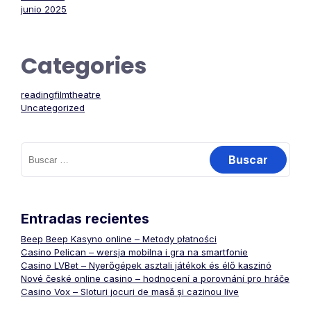
junio 2025
Categories
readingfilmtheatre
Uncategorized
Buscar:
Entradas recientes
Beep Beep Kasyno online – Metody płatności
Casino Pelican – wersja mobilna i gra na smartfonie
Casino LVBet – Nyerőgépek asztali játékok és élő kaszinó
Nové české online casino – hodnocení a porovnání pro hráče
Casino Vox – Sloturi jocuri de masă și cazinou live