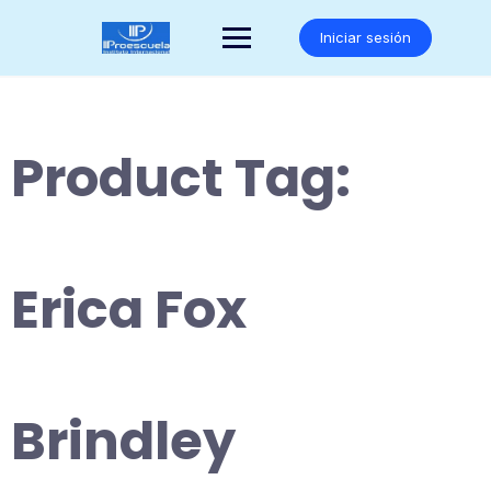
Saltar
al
Iniciar sesión
contenido
Product Tag:
Erica Fox
Brindley