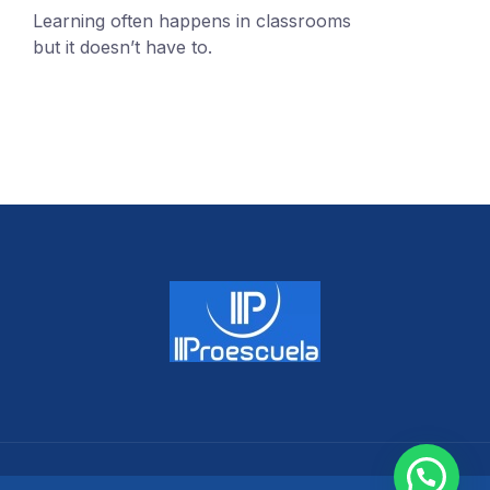
Learning often happens in classrooms
but it doesn’t have to.
+1 (24551) 21456871
mobile@number.com