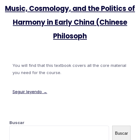
Music, Cosmology, and the Politics of
Harmony in Early China (Chinese
Philosoph
You will find that this textbook covers all the core material
you need for the course.
Seguir leyendo →
Buscar
Buscar