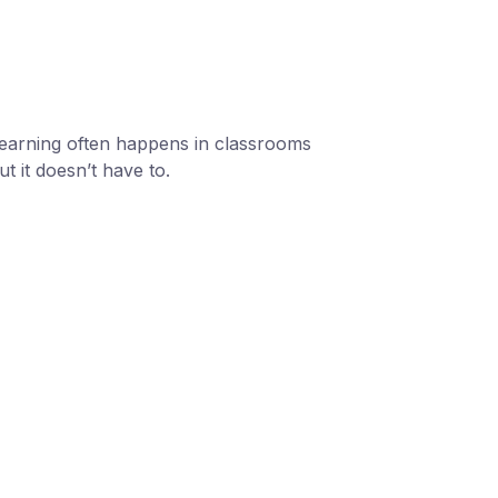
earning often happens in classrooms
ut it doesn’t have to.
1 (24551) 21456871
mobile@number.com