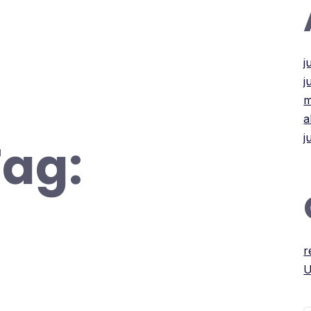
j
j
m
a
j
Tag:
r
U