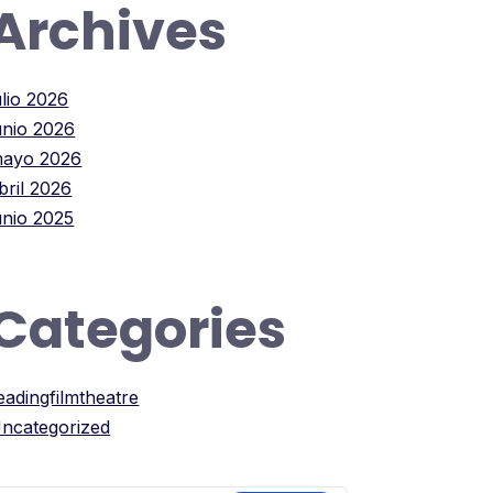
Archives
ulio 2026
unio 2026
ayo 2026
bril 2026
unio 2025
Categories
eadingfilmtheatre
ncategorized