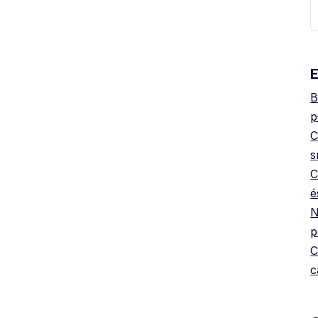
B
E
B
p
C
s
C
é
N
p
C
c