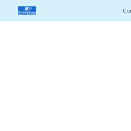
Saltar
Cor
al
contenido