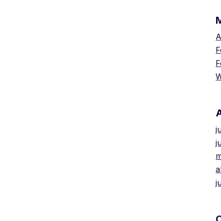
A
F
F
W
j
j
m
a
j