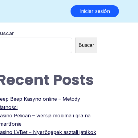
Iniciar sesión
uscar
Buscar
Recent Posts
eep Beep Kasyno online – Metody
łatności
asino Pelican – wersja mobilna i gra na
martfonie
asino LVBet – Nyerőgépek asztali játékok