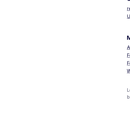
r
U
A
F
F
W
L
b
+