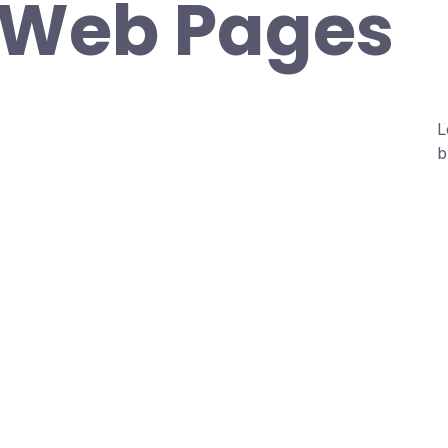
 Web Pages
L
b
+