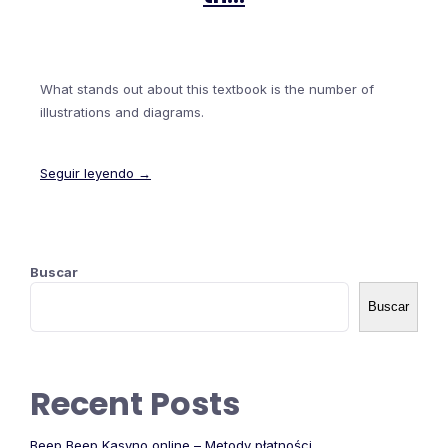
What stands out about this textbook is the number of
illustrations and diagrams.
Seguir leyendo →
Buscar
Buscar
Recent Posts
Beep Beep Kasyno online – Metody płatności