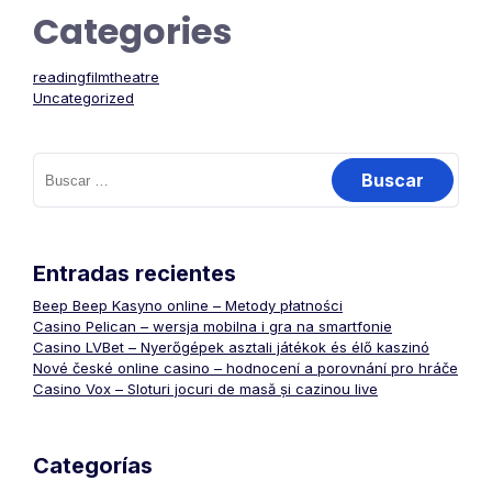
Categories
readingfilmtheatre
Uncategorized
Buscar:
Entradas recientes
Beep Beep Kasyno online – Metody płatności
Casino Pelican – wersja mobilna i gra na smartfonie
Casino LVBet – Nyerőgépek asztali játékok és élő kaszinó
Nové české online casino – hodnocení a porovnání pro hráče
Casino Vox – Sloturi jocuri de masă și cazinou live
Categorías