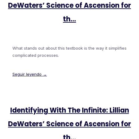
DeWaters’ Science of Ascension for
th…
What stands out about this textbook is the way it simplifies
complicated processes.
Seguir leyendo →
Identifying With The Infinite: Lillian
DeWaters’ Science of Ascension for
th…