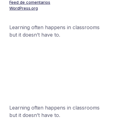
Feed de comentarios
WordPress.org
Learning often happens in classrooms
but it doesn’t have to.
+1 (24551) 21456871
mobile@number.com
Learning often happens in classrooms
but it doesn’t have to.
+1 (24551) 21456871