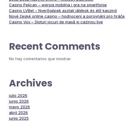
Casino Pelican – wersja mobilna i gra na smartfonie
Casino LVBet – Nyerőgépek asztali játékok és élő kaszinó
Nové české online casino – hodnocení a porovnání pro hráče
Casino Vox – Sloturi jocuri de masă și cazinou live
Recent Comments
No hay comentarios que mostrar.
Archives
julio 2026
junio 2026
mayo 2026
abril 2026
junio 2025