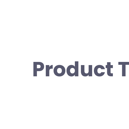
Product 