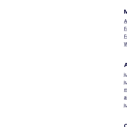
A
F
F
W
j
j
m
a
j