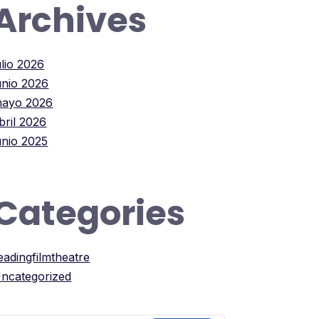
Archives
ulio 2026
unio 2026
ayo 2026
bril 2026
unio 2025
Categories
eadingfilmtheatre
ncategorized