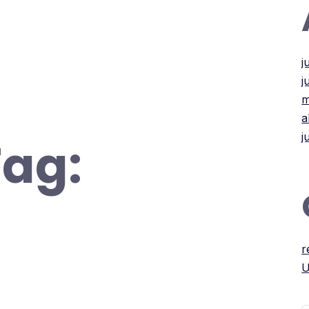
j
j
m
a
j
Tag:
r
U