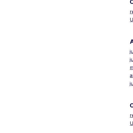
r
U
j
j
m
a
j
r
U