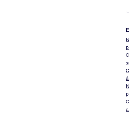
B
E
B
p
C
s
C
é
N
p
C
c