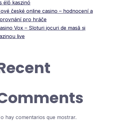
s élő kaszinó
ové české online casino – hodnocení a
orovnání pro hráče
asino Vox – Sloturi jocuri de masă și
azinou live
Recent
Comments
o hay comentarios que mostrar.