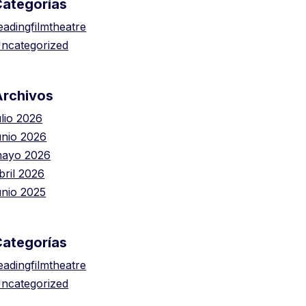
Categorías
eadingfilmtheatre
ncategorized
Archivos
ulio 2026
unio 2026
ayo 2026
bril 2026
unio 2025
Categorías
eadingfilmtheatre
ncategorized