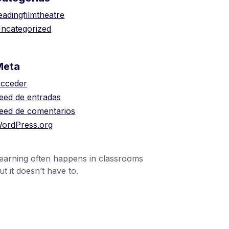
eadingfilmtheatre
ncategorized
Meta
cceder
eed de entradas
eed de comentarios
ordPress.org
earning often happens in classrooms
ut it doesn’t have to.
1 (24551) 21456871
mobile@number.com