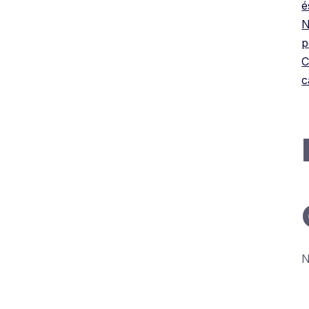
é
N
p
C
c
N