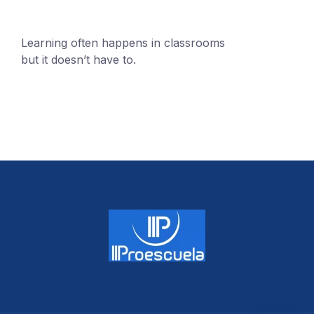
Learning often happens in classrooms
but it doesn’t have to.
+1 (24551) 21456871
mobile@number.com