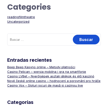
Categories
readingfilmtheatre
Uncategorized
Buscar:
Entradas recientes
Beep Beep Kasyno online – Metody płatności
Casino Pelican – wersja mobilna i gra na smartfonie
Casino LVBet – Nyerőgépek asztali játékok és élő kaszinó
Nové české online casino – hodnocení a porovnání pro hráče
Casino Vox – Sloturi jocuri de masă și cazinou live
Categorías