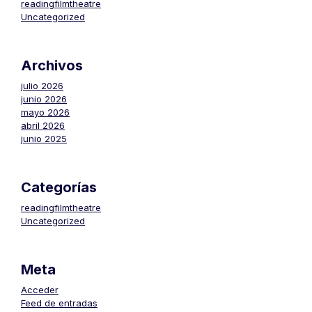
readingfilmtheatre
Uncategorized
Archivos
julio 2026
junio 2026
mayo 2026
abril 2026
junio 2025
Categorías
readingfilmtheatre
Uncategorized
Meta
Acceder
Feed de entradas