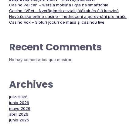
Casino Pelican – wersja mobilna i gra na smartfonie
Casino LVBet – Nyerőgépek asztali játékok és élő kaszinó
Nové české online casino – hodnocení a porovnání pro hráče
Casino Vox – Sloturi jocuri de masă și cazinou live
Recent Comments
No hay comentarios que mostrar.
Archives
julio 2026
junio 2026
mayo 2026
abril 2026
junio 2025