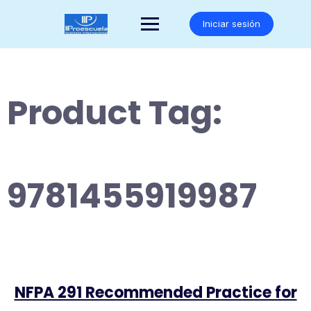
Saltar
al
Iniciar sesión
contenido
Product Tag:
9781455919987
NFPA 291 Recommended Practice for