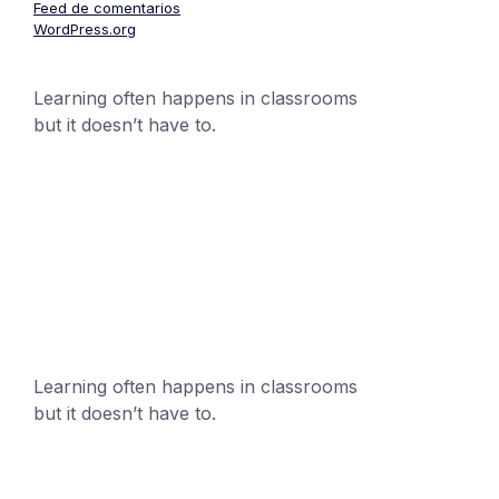
Feed de comentarios
WordPress.org
Learning often happens in classrooms
but it doesn’t have to.
+1 (24551) 21456871
mobile@number.com
Learning often happens in classrooms
but it doesn’t have to.
+1 (24551) 21456871