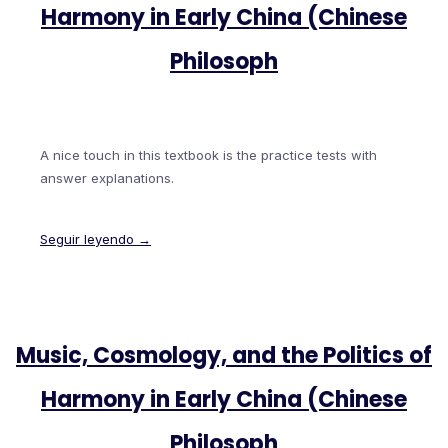
Harmony in Early China (Chinese
Philosoph
A nice touch in this textbook is the practice tests with
answer explanations.
Seguir leyendo →
Music, Cosmology, and the Politics of
Harmony in Early China (Chinese
Philosoph