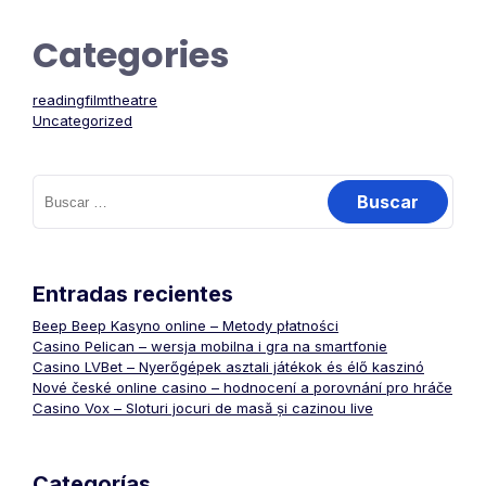
Categories
readingfilmtheatre
Uncategorized
Buscar:
Entradas recientes
Beep Beep Kasyno online – Metody płatności
Casino Pelican – wersja mobilna i gra na smartfonie
Casino LVBet – Nyerőgépek asztali játékok és élő kaszinó
Nové české online casino – hodnocení a porovnání pro hráče
Casino Vox – Sloturi jocuri de masă și cazinou live
Categorías