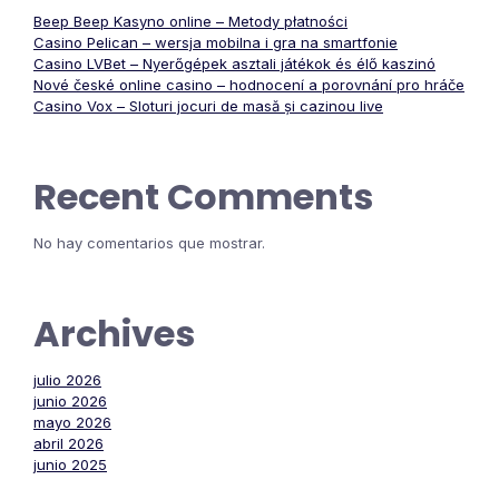
Beep Beep Kasyno online – Metody płatności
Casino Pelican – wersja mobilna i gra na smartfonie
Casino LVBet – Nyerőgépek asztali játékok és élő kaszinó
Nové české online casino – hodnocení a porovnání pro hráče
Casino Vox – Sloturi jocuri de masă și cazinou live
Recent Comments
No hay comentarios que mostrar.
Archives
julio 2026
junio 2026
mayo 2026
abril 2026
junio 2025