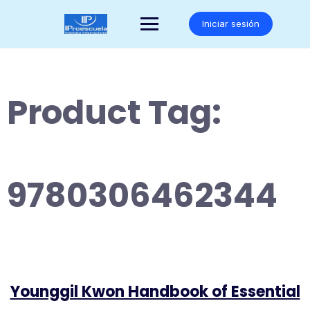
Saltar
al
Iniciar sesión
contenido
Product Tag:
9780306462344
Younggil Kwon Handbook of Essential