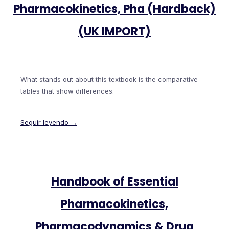
Pharmacokinetics, Pha (Hardback)
(UK IMPORT)
What stands out about this textbook is the comparative
tables that show differences.
Seguir leyendo →
Handbook of Essential
Pharmacokinetics,
Pharmacodynamics & Drug