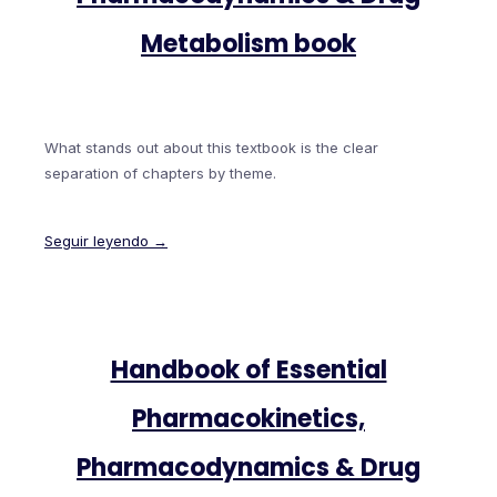
Metabolism book
What stands out about this textbook is the clear
separation of chapters by theme.
Seguir leyendo →
Handbook of Essential
Pharmacokinetics,
Pharmacodynamics & Drug