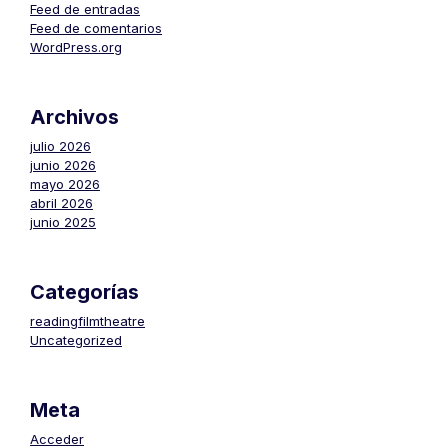
Feed de entradas
Feed de comentarios
WordPress.org
Archivos
julio 2026
junio 2026
mayo 2026
abril 2026
junio 2025
Categorías
readingfilmtheatre
Uncategorized
Meta
Acceder