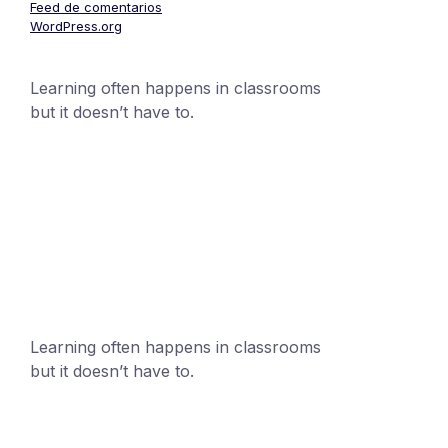
Feed de comentarios
WordPress.org
Learning often happens in classrooms
but it doesn’t have to.
+1 (24551) 21456871
mobile@number.com
Learning often happens in classrooms
but it doesn’t have to.
+1 (24551) 21456871