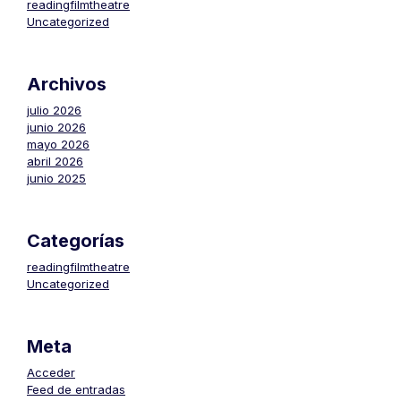
readingfilmtheatre
Uncategorized
Archivos
julio 2026
junio 2026
mayo 2026
abril 2026
junio 2025
Categorías
readingfilmtheatre
Uncategorized
Meta
Acceder
Feed de entradas