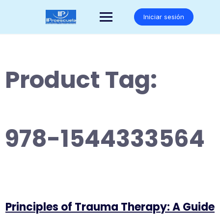
Saltar
al
Iniciar sesión
contenido
Product Tag:
978-1544333564
Principles of Trauma Therapy: A Guide