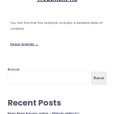
You will find that this textbook includes a detailed table of
contents.
Seguir leyendo →
Buscar
Buscar
Recent Posts
Beep Beep Kasyno online – Metody płatności