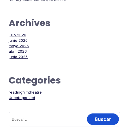
Archives
julio 2026
junio 2026
mayo 2026
abril 2026
junio 2025
Categories
readingfilmtheatre
Uncategorized
Buscar: