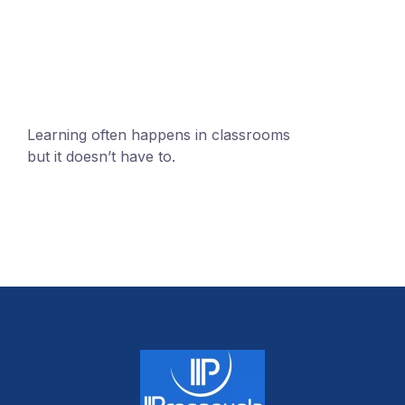
mobile@number.com
Learning often happens in classrooms
but it doesn’t have to.
+1 (24551) 21456871
mobile@number.com