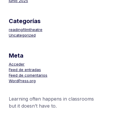
junio 2025
Categorías
readingfilmtheatre
Uncategorized
Meta
Acceder
Feed de entradas
Feed de comentarios
WordPress.org
Learning often happens in classrooms
but it doesn’t have to.
+1 (24551) 21456871