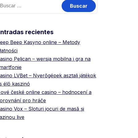
uscar:
ntradas recientes
eep Beep Kasyno online – Metody
łatności
asino Pelican – wersja mobilna i gra na
martfonie
asino LVBet – Nyerőgépek asztali játékok
s élő kaszinó
ové české online casino – hodnocení a
orovnání pro hráče
asino Vox – Sloturi jocuri de masă și
azinou live