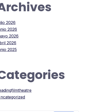
Archives
ulio 2026
unio 2026
ayo 2026
bril 2026
unio 2025
Categories
eadingfilmtheatre
ncategorized