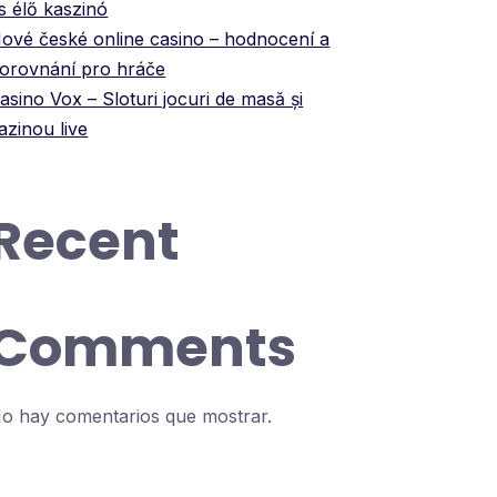
s élő kaszinó
ové české online casino – hodnocení a
orovnání pro hráče
asino Vox – Sloturi jocuri de masă și
azinou live
Recent
Comments
o hay comentarios que mostrar.