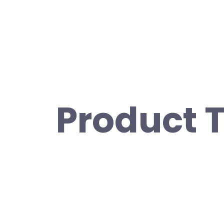
Product 