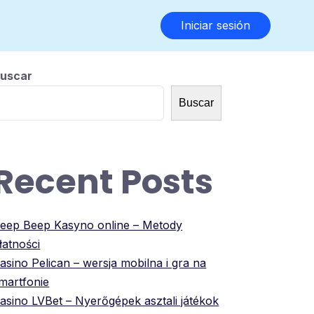
Iniciar sesión
uscar
Buscar
Recent Posts
eep Beep Kasyno online – Metody
łatności
asino Pelican – wersja mobilna i gra na
martfonie
asino LVBet – Nyerőgépek asztali játékok