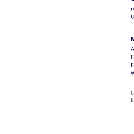
r
U
A
F
F
W
L
b
+