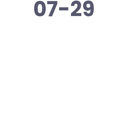
07-29