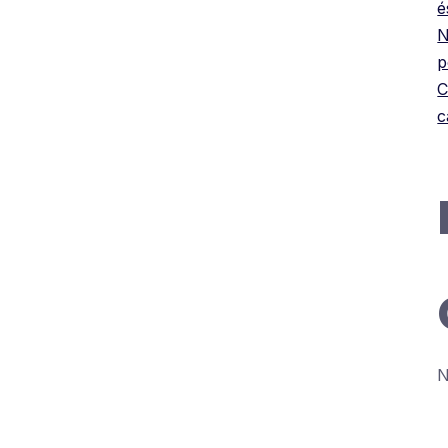
é
N
p
C
c
N