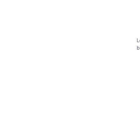
L
b
+