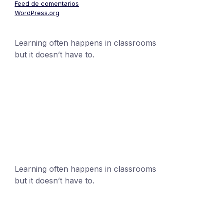
Feed de comentarios
WordPress.org
Learning often happens in classrooms
but it doesn’t have to.
+1 (24551) 21456871
mobile@number.com
Learning often happens in classrooms
but it doesn’t have to.
+1 (24551) 21456871