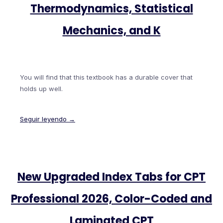
Thermodynamics, Statistical
Mechanics, and K
You will find that this textbook has a durable cover that
holds up well.
Seguir leyendo →
New Upgraded Index Tabs for CPT
Professional 2026, Color-Coded and
Laminated CPT