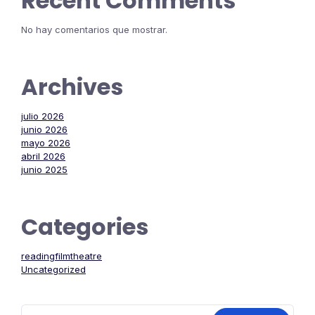
Recent Comments
No hay comentarios que mostrar.
Archives
julio 2026
junio 2026
mayo 2026
abril 2026
junio 2025
Categories
readingfilmtheatre
Uncategorized
Buscar: