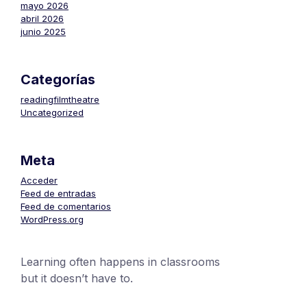
mayo 2026
abril 2026
junio 2025
Categorías
readingfilmtheatre
Uncategorized
Meta
Acceder
Feed de entradas
Feed de comentarios
WordPress.org
Learning often happens in classrooms
but it doesn’t have to.