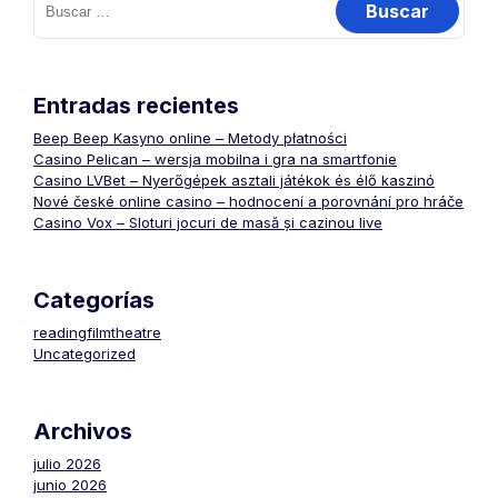
Entradas recientes
Beep Beep Kasyno online – Metody płatności
Casino Pelican – wersja mobilna i gra na smartfonie
Casino LVBet – Nyerőgépek asztali játékok és élő kaszinó
Nové české online casino – hodnocení a porovnání pro hráče
Casino Vox – Sloturi jocuri de masă și cazinou live
Categorías
readingfilmtheatre
Uncategorized
Archivos
julio 2026
junio 2026