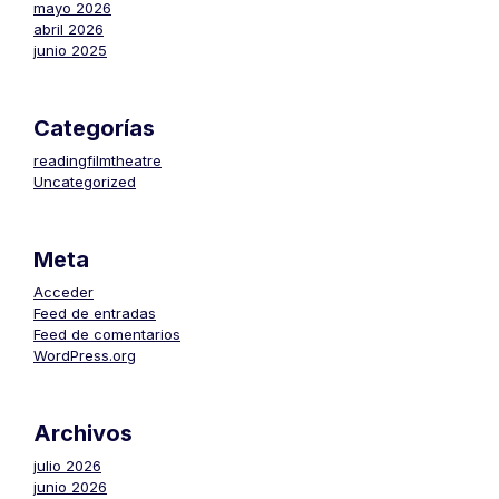
mayo 2026
abril 2026
junio 2025
Categorías
readingfilmtheatre
Uncategorized
Meta
Acceder
Feed de entradas
Feed de comentarios
WordPress.org
Archivos
julio 2026
junio 2026