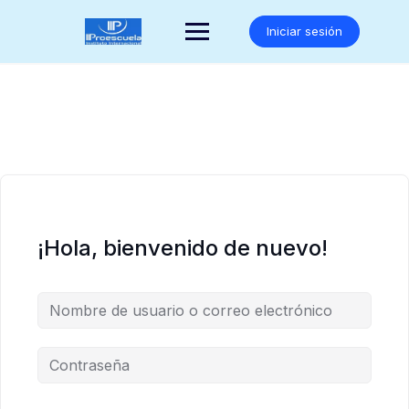
Saltar
al
Iniciar sesión
contenido
¡Hola, bienvenido de nuevo!