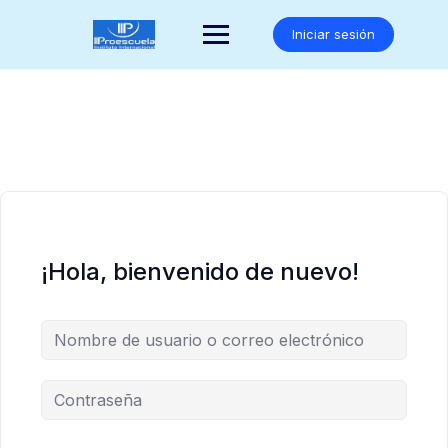
Saltar
al
Iniciar sesión
contenido
¡Hola, bienvenido de nuevo!