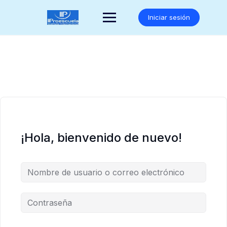
Saltar
al
Iniciar sesión
contenido
¡Hola, bienvenido de nuevo!